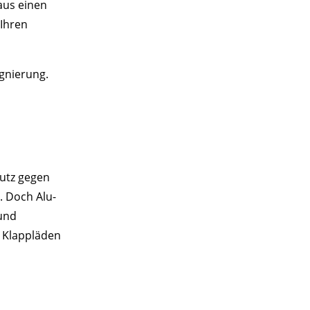
aus einen
 Ihren
gnierung.
hutz gegen
. Doch Alu-
und
e Klappläden