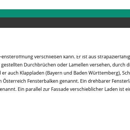
ls drehbare Klappe, die an Gebäuden oft außen, seltener in
 Fensteröffnung verschließen kann. Er ist aus strapazierfähi
g gestellten Durchbrüchen oder Lamellen versehen, durch di
rd er auch Klappladen (Bayern und Baden Württemberg), Sch
 Österreich Fensterbalken genannt. Ein drehbarer Fensterl
 genannt. Ein parallel zur Fassade verschieblicher Laden ist ei