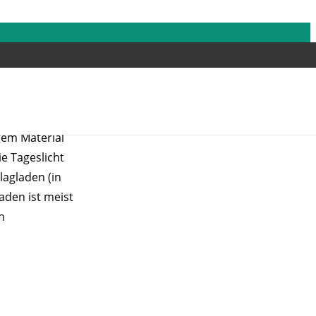
nen neben
gem Material
e Tageslicht
lagladen (in
aden ist meist
n