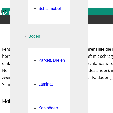
Schlafmöbel
Klappläden
service@heinrich-montagebau.de
06 21 / 67 197 455
Böden
Ein Fensterladen ist eine bewegliche Vorrichtung, meist a
Fenstern so angebracht wird, dass man mit ihrer Hilfe die
hergestellt, meistens behandeltes Holz, und oft mit schrä
Parkett, Dielen
einfallen kann. In vereinzelten Regionen Deutschlands wi
Norddeutschland) oder Drehladen (neue Bundesländer), in
zweigeteilt, seltener einteilig. Mehrteilig wird er Faltladen
Schiebeladen
Laminat
Holzklappläden
Korkböden