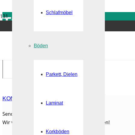
Schlafmöbel
Türen
service@heinrich-montagebau.de
06 21 / 67 197 455
Böden
Parkett, Dielen
KONTAKTIEREN SIE UNS
Laminat
Senden Sie uns eine E-Mail.
Wir werden uns so schnell wie möglich melden!
Korkböden