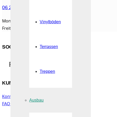
06 21 / 67 197 455
Montag bis Donnerstag: 08:30 – 15:00
Vinylböden
Freitag: 08:30 – 12:30 zu erreichen.
SOCIAL MEDIA
Terrassen
Facebook
Treppen
KUNDENSERVICE
Kontakt
Ausbau
FAQ & Hilfe